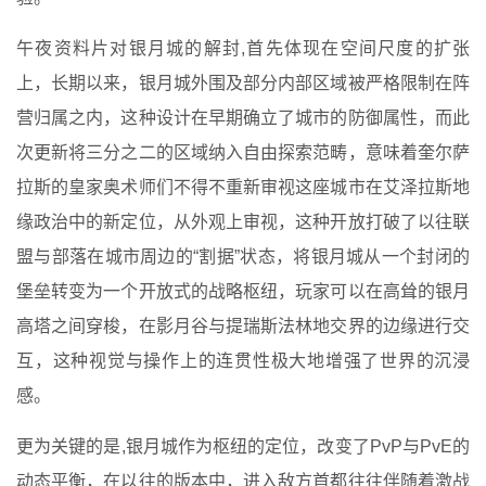
午夜资料片对银月城的解封,首先体现在空间尺度的扩张
上，长期以来，银月城外围及部分内部区域被严格限制在阵
营归属之内，这种设计在早期确立了城市的防御属性，而此
次更新将三分之二的区域纳入自由探索范畴，意味着奎尔萨
拉斯的皇家奥术师们不得不重新审视这座城市在艾泽拉斯地
缘政治中的新定位，从外观上审视，这种开放打破了以往联
盟与部落在城市周边的“割据”状态，将银月城从一个封闭的
堡垒转变为一个开放式的战略枢纽，玩家可以在高耸的银月
高塔之间穿梭，在影月谷与提瑞斯法林地交界的边缘进行交
互，这种视觉与操作上的连贯性极大地增强了世界的沉浸
感。
更为关键的是,银月城作为枢纽的定位，改变了PvP与PvE的
动态平衡，在以往的版本中，进入敌方首都往往伴随着激战