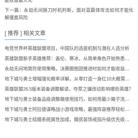
能收益最大化
下一篇：
永劫无间振刀时机判断，面对蓝霸体攻击如何才能化
解僵直风险
[ 推荐 ] 相关文章
电竞世界杯英雄联盟项目，中国队的选拔机制与潜在人选分析
英雄联盟新手英雄推荐：盖伦、寒冰，从简单角色开始熟悉游戏
永劫无间地煞符使用策略，决赛圈抱团推进时如何才能收益最大化
地下城与勇士增幅强化概率详解，从零打造一身红10大概需要多少金币
英雄联盟26.5版本装备调整解读，夺萃之镰改动影响哪些英雄？
地下城与勇士装备品级调整箱使用技巧，如何用最少箱子洗出最上级
地下城与勇士阿拉德谋略战小游戏攻略，最强阵容推荐轻松通关
地下城与勇士结婚系统属性加成，婚房装饰戒指升级优先级推荐