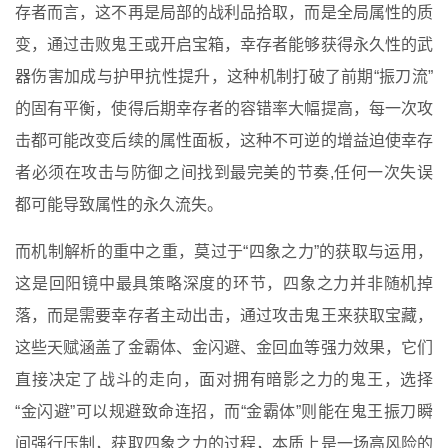
存者而言，这不再是局部的战利品拾取，而是全局属性的质
变，通过击败鬼王或开启宝箱，幸存者能够获得永久性的武
器伤害加成与护甲抗性提升，这种机制打破了前期“振刀流”
的固有平衡，使得后期幸存者的容错率大幅提高，每一次攻
击都可能改变后续的属性面板，这种不可逆的增益迫使幸存
者必须在攻击与防御之间找到最完美的节奏,任何一次失误
都可能导致属性的永久流失。
而机制解析的重中之重，莫过于“四象之力”的获取与运用，
这是回阳镜中最具策略深度的环节，四象之力并非随机掉
落，而是需要幸存者主动出击，通过攻击鬼王来获取宝藏，
这些天赋涵盖了金霸体、金闪避、金回血等强力效果，它们
直接决定了战斗的走向，面对拥有暗影之力的鬼王，选择
“金闪避”可以规避致命连招，而“金霸体”则能在鬼王振刀瞬
间强行压制，获取四象之力的过程，本质上是一场高风险的